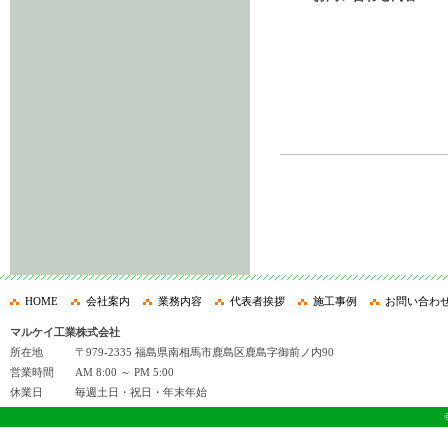
HOME
会社案内
業務内容
代表者挨拶
施工事例
お問い合わ
マルケイ工業株式会社
所在地
〒979-2335 福島県南相馬市鹿島区鹿島字御前ノ内90
営業時間
AM 8:00 ～ PM 5:00
休業日
毎週土日・祝日・年末年始